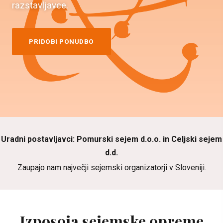
razstavljavce.
PRIDOBI PONUDBO
Uradni postavljavci: Pomurski sejem d.o.o. in Celjski sejem
d.d.
Zaupajo nam največji sejemski organizatorji v Sloveniji.
Izposoja sejemske opreme