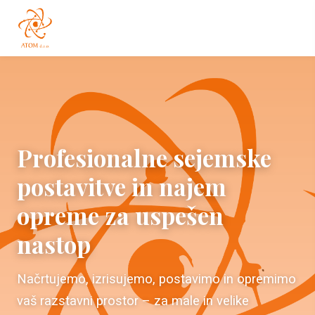
Profesionalne sejemske
postavitve in najem
opreme za uspešen
nastop
Načrtujemo, izrisujemo, postavimo in opremimo
vaš razstavni prostor – za male in velike