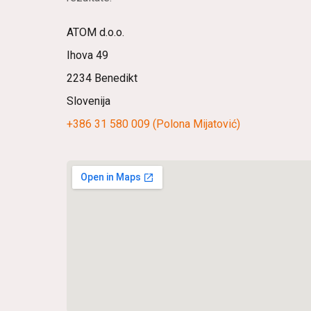
ATOM d.o.o.
Ihova 49
2234 Benedikt
Slovenija
+386 31 580 009 (Polona Mijatović)