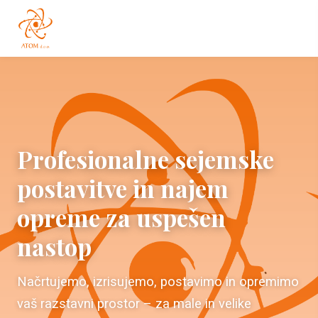
Profesionalne sejemske
postavitve in najem
opreme za uspešen
nastop
Načrtujemo, izrisujemo, postavimo in opremimo
vaš razstavni prostor – za male in velike