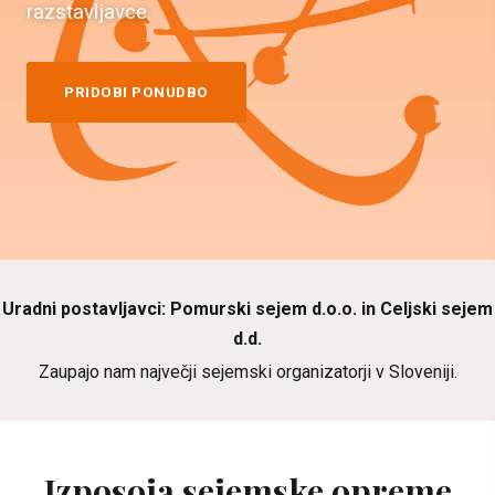
razstavljavce.
PRIDOBI PONUDBO
Uradni postavljavci: Pomurski sejem d.o.o. in Celjski sejem
d.d.
Zaupajo nam največji sejemski organizatorji v Sloveniji.
Izposoja sejemske opreme