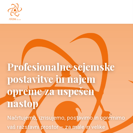
Profesionalne sejemske
postavitve in najem
opreme za uspešen
nastop
Načrtujemo, izrisujemo, postavimo in opremimo
vaš razstavni prostor – za male in velike