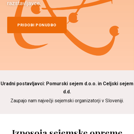
razstavljavce.
PRIDOBI PONUDBO
Uradni postavljavci: Pomurski sejem d.o.o. in Celjski sejem
d.d.
Zaupajo nam največji sejemski organizatorji v Sloveniji.
Izposoja sejemske opreme